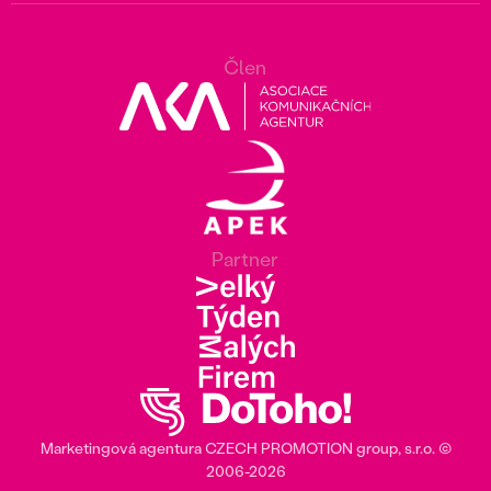
Člen
Partner
Marketingová agentura
CZECH PROMOTION group
, s.r.o. ©
2006‎-‎2026