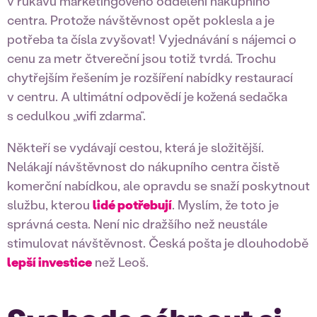
v rukávu marketingového oddělení nákupního
centra. Protože návštěvnost opět poklesla a je
potřeba ta čísla zvyšovat! Vyjednávání s nájemci o
cenu za metr čtvereční jsou totiž tvrdá. Trochu
chytřejším řešením je rozšíření nabídky restaurací
v centru. A ultimátní odpovědí je kožená sedačka
s cedulkou „wifi zdarma“.
Někteří se vydávají cestou, která je složitější.
Nelákají návštěvnost do nákupního centra čistě
komerční nabídkou, ale opravdu se snaží poskytnout
službu, kterou
lidé potřebují
. Myslím, že toto je
správná cesta. Není nic dražšího než neustále
stimulovat návštěvnost. Česká pošta je dlouhodobě
lepší investice
než Leoš.