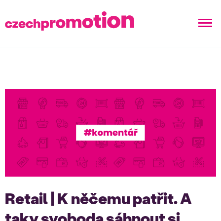
Retail | K něčemu patřit. A
taky svoboda sáhnout si