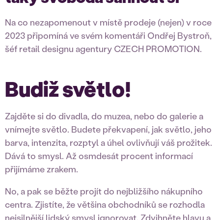
Na co nezapomenout v místě prodeje (nejen) v roce
2023 připomíná ve svém komentáři Ondřej Bystroň,
šéf retail designu agentury CZECH PROMOTION.
Budiž světlo!
Zajděte si do divadla, do muzea, nebo do galerie a
vnímejte světlo. Budete překvapení, jak světlo, jeho
barva, intenzita, rozptyl a úhel ovlivňují váš prožitek.
Dává to smysl. Až osmdesát procent informací
přijímáme zrakem.
No, a pak se běžte projít do nejbližšího nákupního
centra. Zjistíte, že většina obchodníků se rozhodla
nejsilnější lidský smysl ignorovat. Zdvihněte hlavu a