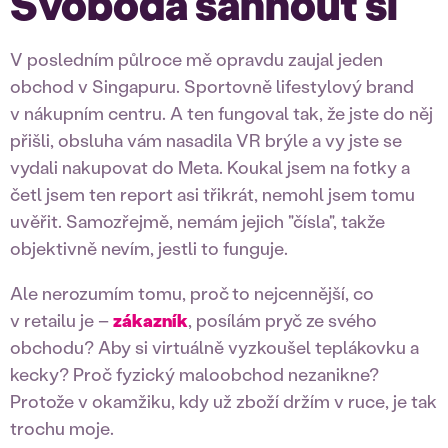
Svoboda sáhnout si
V posledním půlroce mě opravdu zaujal jeden
obchod v Singapuru. Sportovně lifestylový brand
v nákupním centru. A ten fungoval tak, že jste do něj
přišli, obsluha vám nasadila VR brýle a vy jste se
vydali nakupovat do Meta. Koukal jsem na fotky a
četl jsem ten report asi třikrát, nemohl jsem tomu
uvěřit. Samozřejmě, nemám jejich "čísla", takže
objektivně nevím, jestli to funguje.
Ale nerozumím tomu, proč
to nejcennější, co
v retailu je –
zákazník
, posílám pryč ze svého
obchodu? Aby si virtuálně vyzkoušel teplákovku a
kecky? Proč fyzický maloobchod nezanikne?
Protože v okamžiku, kdy už zboží držím v ruce, je tak
trochu moje.