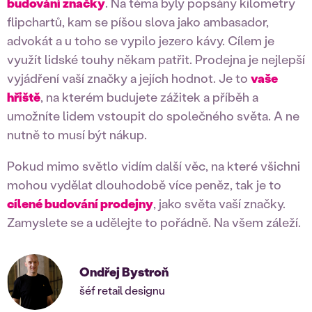
budování značky
. Na téma byly popsány kilometry
flipchartů, kam se píšou slova jako ambasador,
advokát a u toho se vypilo jezero kávy. Cílem je
využít lidské touhy někam patřit. Prodejna je nejlepší
vyjádření vaší značky a jejích hodnot. Je to
vaše
hřiště
, na kterém budujete zážitek a příběh a
umožníte lidem vstoupit do společného světa. A ne
nutně to musí být nákup.
Pokud mimo světlo vidím další věc, na které všichni
mohou vydělat dlouhodobě více peněz, tak je to
cílené budování prodejny
, jako světa vaší značky.
Zamyslete se a udělejte to pořádně. Na všem záleží.
Ondřej Bystroň
šéf retail designu