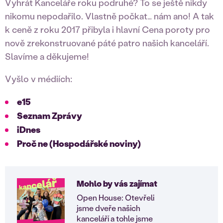
Vyhrát Kanceláře roku podruhé? To se ještě nikdy
nikomu nepodařilo. Vlastně počkat… nám ano! A tak
k ceně z roku 2017 přibyla i hlavní Cena poroty pro
nově zrekonstruované páté patro našich kanceláří.
Slavíme a děkujeme!
Vyšlo v médiích:
e15
Seznam Zprávy
iDnes
Proč ne (Hospodářské noviny)
Mohlo by vás zajímat
Open House: Otevřeli
jsme dveře našich
kanceláří a tohle jsme