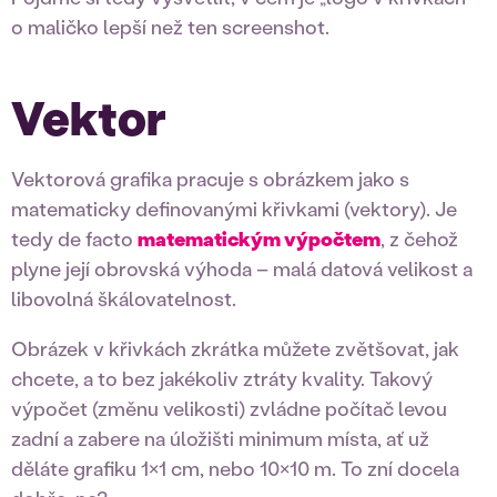
o maličko lepší než ten screenshot.
Vektor
Vektorová grafika pracuje s obrázkem jako s
matematicky definovanými křivkami (vektory). Je
tedy de facto
matematickým výpočtem
, z čehož
plyne její obrovská výhoda – malá datová velikost a
libovolná škálovatelnost.
Obrázek v křivkách zkrátka můžete zvětšovat, jak
chcete, a to bez jakékoliv ztráty kvality. Takový
výpočet (změnu velikosti) zvládne počítač levou
zadní a zabere na úložišti minimum místa, ať už
děláte grafiku 1×1 cm, nebo 10×10 m. To zní docela