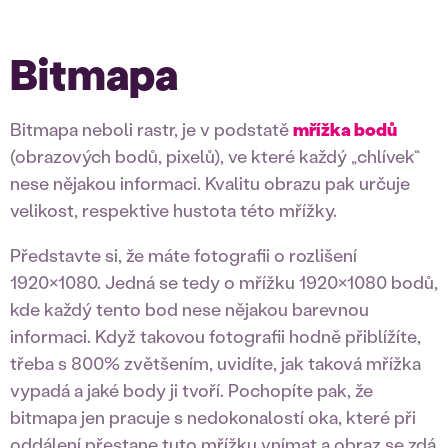
Bitmapa
Bitmapa neboli rastr, je v podstatě
mřížka bodů
(obrazových bodů, pixelů), ve které každý „chlívek“
nese nějakou informaci. Kvalitu obrazu pak určuje
velikost, respektive hustota této mřížky.
Představte si, že máte fotografii o rozlišení
1920×1080. Jedná se tedy o mřížku 1920×1080 bodů,
kde každý tento bod nese nějakou barevnou
informaci. Když takovou fotografii hodně přiblížíte,
třeba s 800% zvětšením, uvidíte, jak taková mřížka
vypadá a jaké body ji tvoří. Pochopíte pak, že
bitmapa jen pracuje s nedokonalostí oka, které při
oddálení přestane tuto mřížku vnímat a obraz se zdá