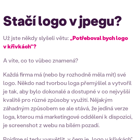
Stačí logo v jpegu?
Už jste někdy slyšeli větu:
„Potřeboval bych logo
v křivkách“?
A víte, co to vůbec znamená?
Každá firma má (nebo by rozhodně měla mít) své
logo. Někdo nad tvorbou loga přemýšlel a vytvořil
je tak, aby bylo dokonalé a dostupné v co nejvyšší
kvalitě pro různé způsoby využití. Nějakým
záhadným způsobem se ale stává, že jediná verze
loga, kterou má marketingové oddělení k dispozici,
je screenshot z webu na bílém pozadí.
Pojďme si tedy vysvětlit, v čem je „logo v křivkách“