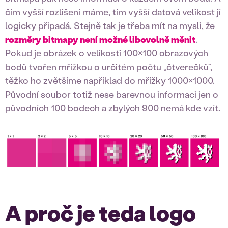
čím vyšší rozlišení máme, tím vyšší datová velikost jí
logicky připadá. Stejně tak je třeba mít na mysli, že
rozměry bitmapy není možné libovolně měnit
.
Pokud je obrázek o velikosti 100×100 obrazových
bodů tvořen mřížkou o určitém počtu „čtverečků“,
těžko ho zvětšíme například do mřížky 1000×1000.
Původní soubor totiž nese barevnou informaci jen o
původních 100 bodech a zbylých 900 nemá kde vzít.
A proč je teda logo