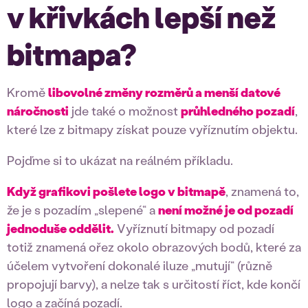
v křivkách lepší než
bitmapa?
Kromě
libovolné změny rozměrů a menší datové
náročnosti
jde také o možnost
průhledného pozadí
,
které lze z bitmapy získat pouze vyříznutím objektu.
Pojďme si to ukázat na reálném příkladu.
Když grafikovi pošlete logo v bitmapě
, znamená to,
že je s pozadím „slepené“ a
není možné je od pozadí
jednoduše oddělit.
Vyříznutí bitmapy od pozadí
totiž znamená ořez okolo obrazových bodů, které za
účelem vytvoření dokonalé iluze „mutují“ (různě
propojují barvy), a nelze tak s určitostí říct, kde končí
logo a začíná pozadí.