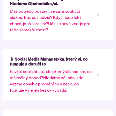
Hledáme Obchodníka/ci.
Máš potřebu postavit se za produkt či
službu, kterou nabízíš? Když něco fakt
chceš, jdeš si za tím?Učit se nové věci je pro
tebe samozřejmost?
📱 Social Media Manager/ka, který ví, co
funguje a doručí to
Baví tě sociální sítě, ale přemýšlíš nad tím, co
má reálný dopad?Hledáme někoho, kdo
vezme obsah a promění ho v něco, co
funguje – ne jen hezky vypadá.