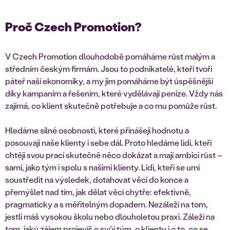
Proč Czech Promotion?
V Czech Promotion dlouhodobě pomáháme růst malým a
středním českým firmám. Jsou to podnikatelé, kteří tvoří
páteř naší ekonomiky, a my jim pomáháme být úspěšnější
díky kampaním a řešením, které vydělávají peníze. Vždy nás
zajímá, co klient skutečně potřebuje a co mu pomůže růst.
Hledáme silné osobnosti, které přinášejí hodnotu a
posouvají naše klienty i sebe dál. Proto hledáme lidi, kteří
chtějí svou prací skutečně něco dokázat a mají ambici růst –
sami, jako tým i spolu s našimi klienty. Lidi, kteří se umí
soustředit na výsledek, dotahovat věci do konce a
přemýšlet nad tím, jak dělat věci chytře: efektivně,
pragmaticky a s měřitelným dopadem. Nezáleží na tom,
jestli máš vysokou školu nebo dlouholetou praxi. Záleží na
tom, jaký zájem projevíš o svůj tým, o klienty i o to, co se