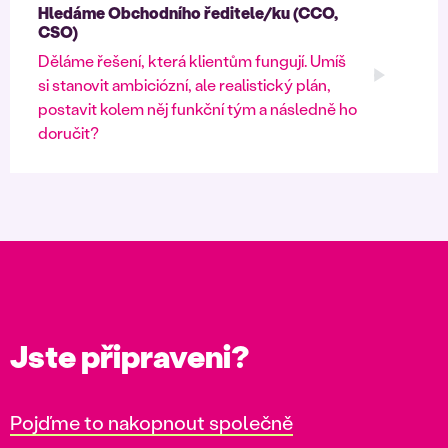
Hledáme Obchodního ředitele/ku (CCO,
CSO)
Děláme řešení, která klientům fungují. Umíš
si stanovit ambiciózní, ale realistický plán,
postavit kolem něj funkční tým a následně ho
doručit?
Jste připraveni?
Pojďme to nakopnout společně