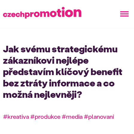
Jak svému strategickému
zákazníkovi nejlépe
představím klíčový benefit
bez ztráty informace a co
možná nejlevněji?
#kreativa #produkce #media #planovani