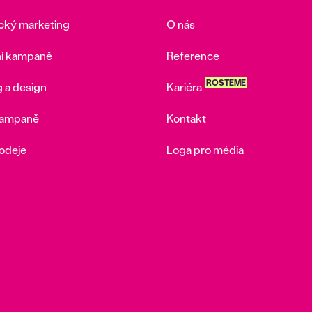
ický marketing
O nás
í kampaně
Reference
ROSTEME
 a design
Kariéra
kampaně
Kontakt
odeje
Loga pro média