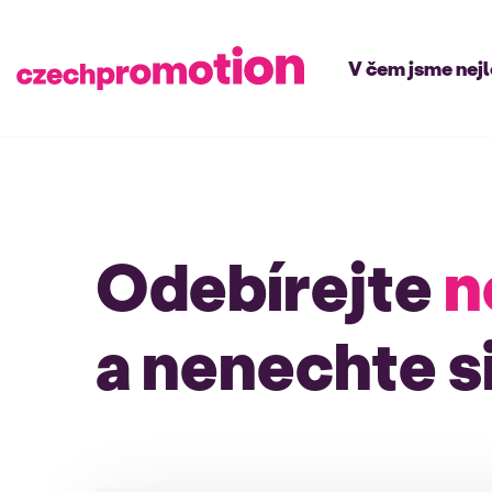
V čem jsme nej
Odebírejte
n
a nenechte si