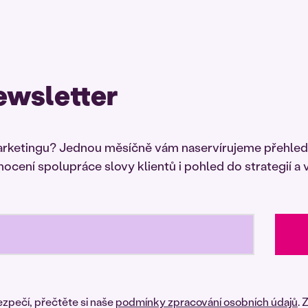
ewsletter
arketingu? Jednou měsíčně vám naservírujeme přehled
cení spolupráce slovy klientů i pohled do strategií a
ezpečí, přečtěte si naše
podmínky zpracování osobních údajů
. 