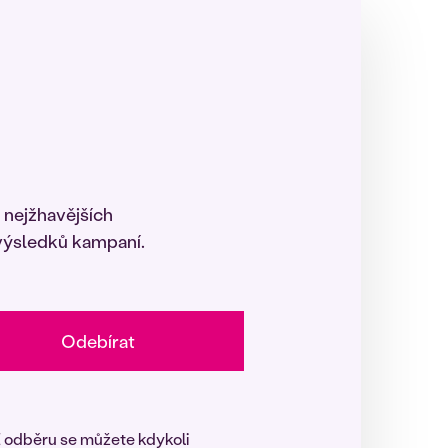
 nejžhavějších
 výsledků kampaní.
Odebírat
Z odběru se můžete kdykoli