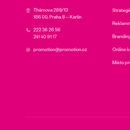
Thámova 289/13
Strateg
186 00, Praha 8 – Karlín
Reklamn
222 36 26 56
Branding
241 40 91 17
promotion@promotion.cz
Online 
Místo pr