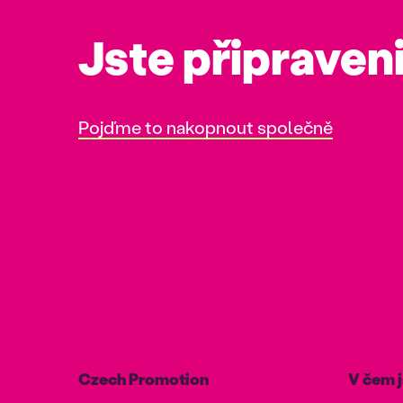
Jste připraven
Pojďme to nakopnout společně
Czech Promotion
V čem j