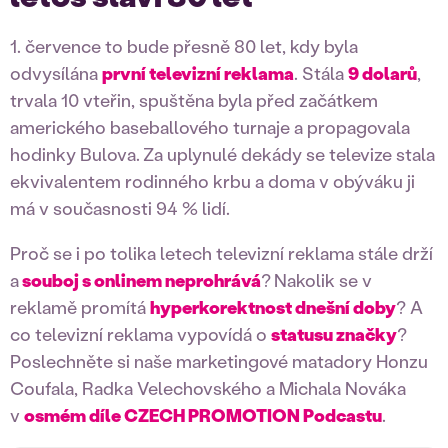
1. července to bude přesně 80 let, kdy byla
odvysílána
první televizní reklama
. Stála
9 dolarů
,
trvala 10 vteřin, spuštěna byla před začátkem
amerického baseballového turnaje a propagovala
hodinky Bulova.
Za uplynulé dekády se televize stala
ekvivalentem rodinného krbu a doma v obýváku ji
má v současnosti 94 % lidí.
Proč se i po tolika letech televizní reklama stále drží
a
souboj s onlinem neprohrává
?
Nakolik se v
reklamě promítá
hyperkorektnost dnešní doby
? A
co televizní reklama vypovídá o
statusu značky
?
Poslechněte si naše marketingové matadory Honzu
Coufala, Radka Velechovského a Michala Nováka
v
osmém díle CZECH PROMOTION Podcastu
.