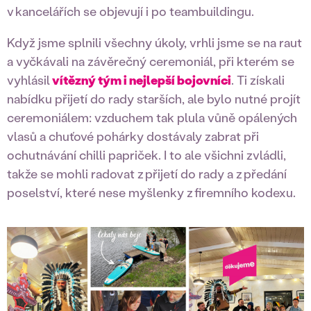
v kancelářích se objevují i po teambuildingu.
Když jsme splnili všechny úkoly, vrhli jsme se na raut
a vyčkávali na závěrečný ceremoniál, při kterém se
vyhlásil
vítězný tým i nejlepší bojovníci
. Ti získali
nabídku přijetí do rady starších, ale bylo nutné projít
ceremoniálem: vzduchem tak plula vůně opálených
vlasů a chuťové pohárky dostávaly zabrat při
ochutnávání chilli papriček. I to ale všichni zvládli,
takže se mohli radovat z přijetí do rady a z předání
poselství, které nese myšlenky z firemního kodexu.