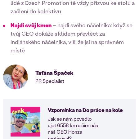
lidé z Czech Promotion tě vždy přizvou ke stolu a
začlení do kolektivu
Najdi svůj kmen
– najdi svého náčelníka: když se
tvůj CEO dokáže s klidem převléct za
indiánského náčelníka, víš, že jsi na správném
místě
Taťána Špaček
PR Specialist
Vzpomínka na Do práce na kole
Jak se nám povedlo
ujet 6558 km a čím nás
náš CEO Honza
motivoval?