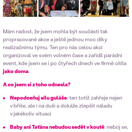
Mám radost, že jsem mohla být součástí tak
propracované akce a ještě jednou moc díky
realizačnímu týmu. Ten pro nás celou akci
organizoval ve svém volném čase a zařídil parádní
event, kde jsem se i po čtyřech dnech ve firmě cítila
jako doma
.
A co jsem si z toho odnesla?
Nepodceňuj sílu guláše
: ten totiž zahřeje nejen
v břiše, ale i na duši a dokáže zlepšit náladu
v jakékoliv situaci
Baby ani Taťána nebudou sedět v koutě
: neboj se,