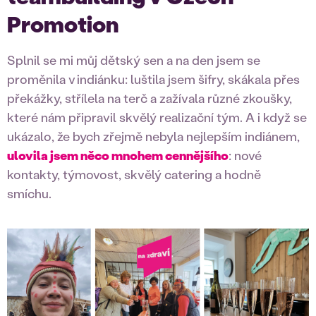
Promotion
Splnil se mi můj dětský sen a na den jsem se
proměnila v indiánku: luštila jsem šifry, skákala přes
překážky, střílela na terč a zažívala různé zkoušky,
které nám připravil skvělý realizační tým. A i když se
ukázalo, že bych zřejmě nebyla nejlepším indiánem,
ulovila jsem něco mnohem cennějšího
: nové
kontakty, týmovost, skvělý catering a hodně
smíchu.