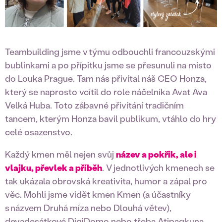
Teambuilding jsme v týmu odbouchli francouzskými
bublinkami a po přípitku jsme se přesunuli na místo
do Louka Prague. Tam nás přivítal náš CEO Honza,
který se naprosto vcítil do role náčelníka Avat Ava
Velká Huba. Toto zábavné přivítání tradičním
tancem, kterým Honza bavil publikum, vtáhlo do hry
celé osazenstvo.
Každý kmen měl nejen svůj
název a pokřik, ale i
vlajku, převlek a příběh
. V jednotlivých kmenech se
tak ukázala obrovská kreativita, humor a zápal pro
věc. Mohli jsme vidět kmen Kmen (a účastníky
s názvem Druhá míza nebo Dlouhá větev),
devadesátkové DigiDomo nebo třeba Atipaqkuna,