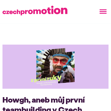
Howgh, aneb můj první
teambuilding v Czech