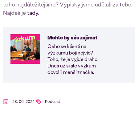
toho nejdůležitějšího? Výpisky jsme udělali za tebe.
Najdeš je
tady
.
Mohlo by vás zajímat
Čeho se klienti na
výzkumu bojí nejvíc?
Toho, že je vyjde draho.
Dnes už si ale výzkum
dovolí i menší značka.
28. 06. 2024
Podcast