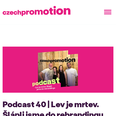
Podcast 40 | Lev je mrtev.
Šlápli jsme do rebrandingu