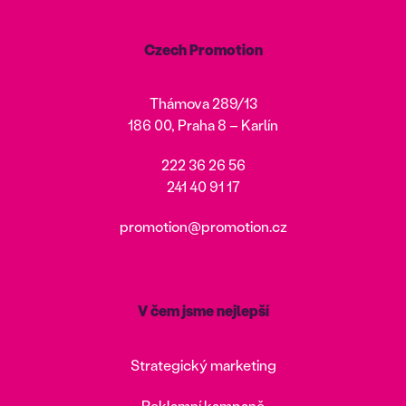
Czech Promotion
Thámova 289/13
186 00, Praha 8 – Karlín
222 36 26 56
241 40 91 17
promotion@promotion.cz
V čem jsme nejlepší
Strategický marketing
Reklamní kampaně