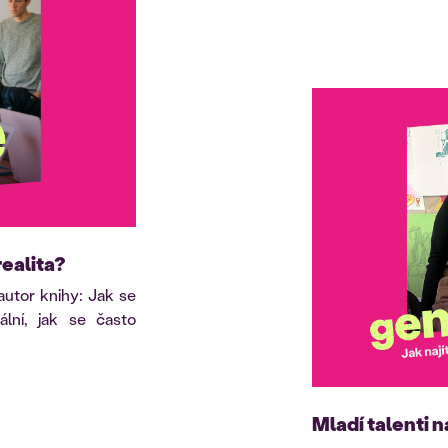
realita?
utor knihy: Jak se
ální, jak se často
Mladí talenti n