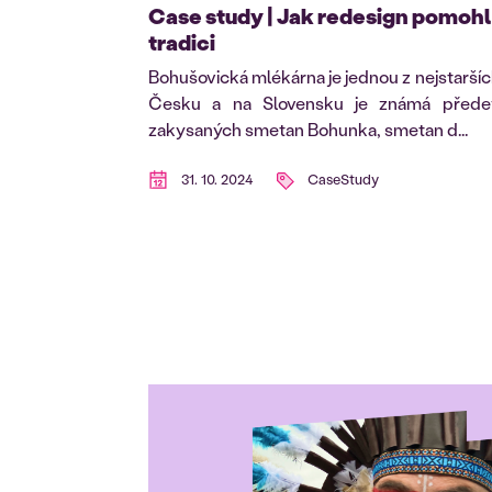
Case study | Jak redesign pomohl
tradici
Bohušovická mlékárna je jednou z nejstaršíc
Česku a na Slovensku je známá přede
zakysaných smetan Bohunka, smetan d...
31. 10. 2024
CaseStudy