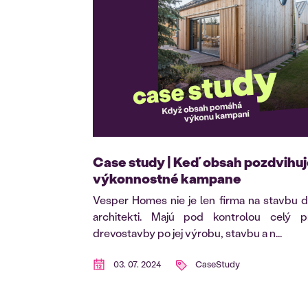
Case study | Keď obsah pozdvihu
výkonnostné kampane
Vesper Homes nie je len firma na stavbu d
architekti. Majú pod kontrolou celý 
drevostavby po jej výrobu, stavbu a n...
03. 07. 2024
CaseStudy