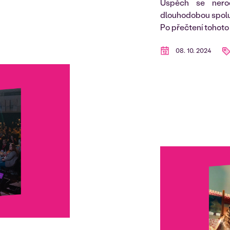
Úspěch se nero
dlouhodobou spolup
Po přečtení tohoto 
08. 10. 2024