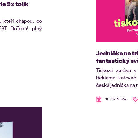
te 5x tolik
y, kteří chápou, co
FEST DoToho! plný
Jednička na tr
fantastický sv
Tisková zpráva v
Reklamní katovně 
česká jednička na t.
16. 07. 2024