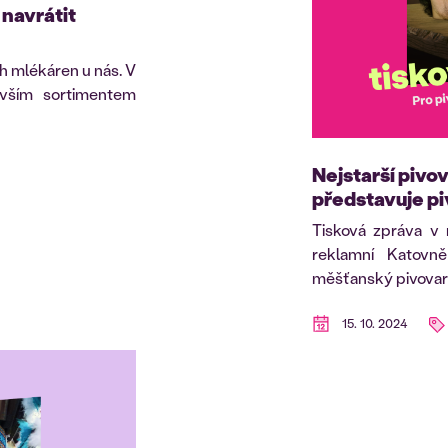
 navrátit
h mlékáren u nás. V
vším sortimentem
Nejstarší pivo
představuje piv
Tisková zpráva v
reklamní Katovn
měšťanský pivovar s
15. 10. 2024