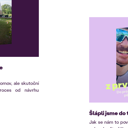
je
omov, ale skutoční
proces od návrhu
Šlápli jsme do 
Jak se nám to pove