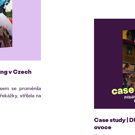
ing v Czech
jsem se proměnila
řekážky, střílela na
Case study | D
ovoce