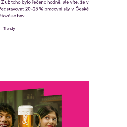
 Z už toho bylo řečeno hodně, ale víte, že v
edstavovat 20–25 % pracovní síly v České
tově se bav...
Trendy