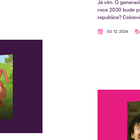
Já vím. O generaci
roce 2030 bude př
republice? Celosvě
03. 12. 2024