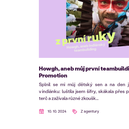
Howgh, aneb můj první teambuild
Promotion
Splnil se mi můj dětský sen a na den 
v indiánku: luštila jsem šifry, skákala přes p
terč a zažívala různé zkoušk...
10. 10. 2024
Z agentury