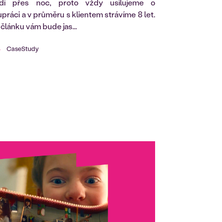
dí přes noc, proto vždy usilujeme o
ráci a v průměru s klientem strávíme 8 let.
článku vám bude jas...
CaseStudy