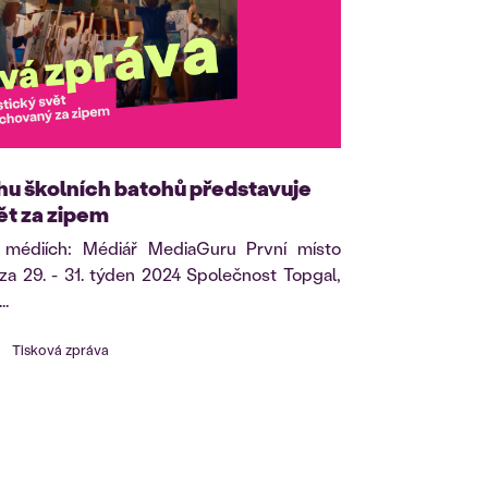
hu školních batohů představuje
ět za zipem
 médiích: Médiář MediaGuru První místo
za 29. - 31. týden 2024 Společnost Topgal,
..
Tisková zpráva