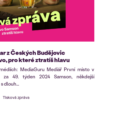
var z Českých Budějovic
o, pro které ztratíš hlavu
 médiích: MediaGuru Mediář První místo v
ě za 49. týden 2024 Samson, někdejší
 dlouh...
Tisková zpráva